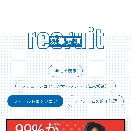
r
e
c
r
u
i
t
募
集
要
項
募集要項
recruit
全てを表示
ソリューションコンサルタント（法人営業）
フィールドエンジニア
リフォームの施工管理