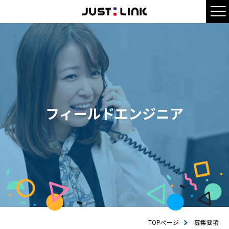
フィールドエンジニア
フ
ィ
ー
ル
ド
エ
ン
ジ
ニ
ア
TOPページ
募集要項